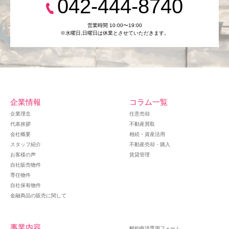
042-444-8740
営業時間 10:00〜19:00
※水曜日,⽇曜日は休業とさせていただきます。
企業情報
コラム一覧
企業理念
任意売却
代表挨拶
不動産買取
会社概要
相続・資産活用
スタッフ紹介
不動産売却・購入
お客様の声
賃貸管理
自社販売物件
専任物件
自社保有物件
金融商品の販売に関して
事業内容
解約申請専用フォーム