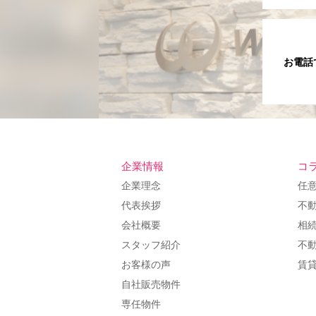
お電話
企業情報
コ
企業理念
任
代表挨拶
不
会社概要
相
スタッフ紹介
不
お客様の声
賃
自社販売物件
専任物件