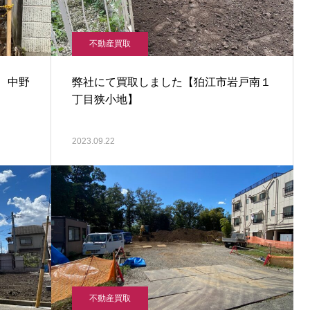
不動産買取
 中野
弊社にて買取しました【狛江市岩戸南１
丁目狭小地】
2023.09.22
不動産買取