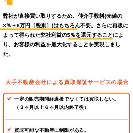
弊社が直接買い取りするため、
仲介手数料(売値の
3％＋6万円［税別］)はもちろん不要。
さらに再販に
よって得られた弊社利益の
5％を還元する
ことによ
り、お客様の利益を最大化することを実現しまし
た。
⼤⼿不動産会社による買取保証サービスの場合
⼀定の販売期間経過後でなくては
買取しない。
（３ヶ⽉以上６ヶ⽉以内終了後）
買取可能な不動産に
制限がある。