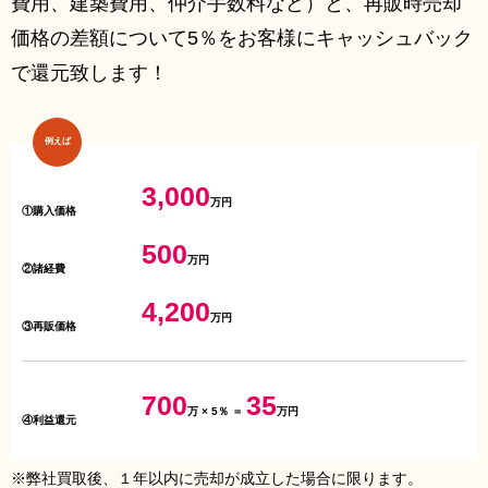
費⽤、建築費⽤、仲介⼿数料など）と、再販時売却
価格の差額について5％をお客様にキャッシュバック
で還元致します！
例えば
3,000
万円
①購⼊価格
500
万円
②諸経費
4,200
万円
③再販価格
700
35
万 × 5％ ＝
万円
④利益還元
※弊社買取後、１年以内に売却が成⽴した場合に限ります。