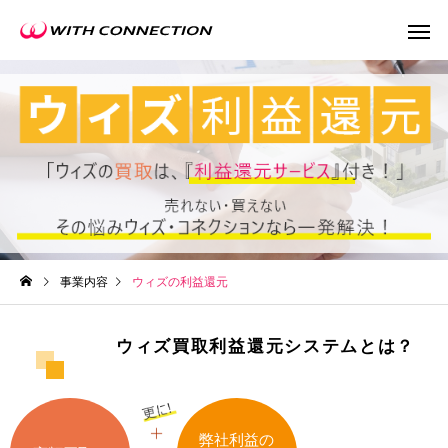
不動産買取
任意売
事業内容
ウィズの利益還元
ウィズ買取利益還元システムとは？
ウィズの利益還元
弊社利益の