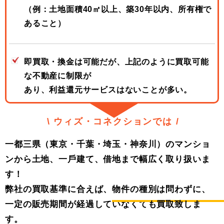
（例：⼟地⾯積40㎡以上、築30年以内、所有権で
あること）
即買取・換⾦は可能だが、上記のように買取可能
な不動産に制限が
あり、
利益還元サービスはないことが多い。
\ ウィズ・コネクションでは /
⼀都三県（東京・千葉・埼⽟・神奈川）のマンショ
ンから⼟地、⼀⼾建て、借地まで幅広く取り扱いま
す！
弊社の買取基準に合えば、
物件の種別は問わずに、
一定の販売期間が経過していなくて
も買取致しま
す。