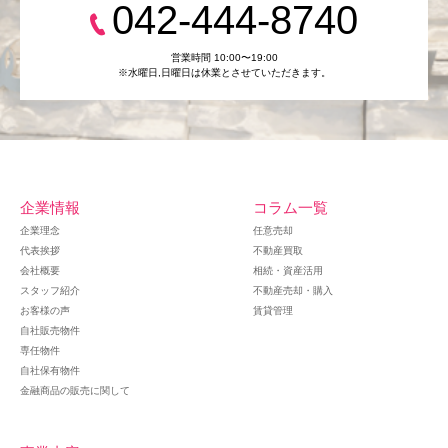
042-444-8740
営業時間 10:00〜19:00
※水曜日,⽇曜日は休業とさせていただきます。
企業情報
コラム一覧
企業理念
任意売却
代表挨拶
不動産買取
会社概要
相続・資産活用
スタッフ紹介
不動産売却・購入
お客様の声
賃貸管理
自社販売物件
専任物件
自社保有物件
金融商品の販売に関して