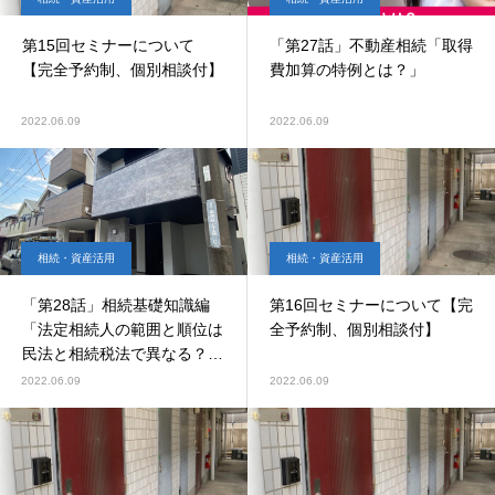
第15回セミナーについて
「第27話」不動産相続「取得
【完全予約制、個別相談付】
費加算の特例とは？」
2022.06.09
2022.06.09
相続・資産活用
相続・資産活用
「第28話」相続基礎知識編
第16回セミナーについて【完
「法定相続人の範囲と順位は
全予約制、個別相談付】
民法と相続税法で異なる？
①」
2022.06.09
2022.06.09