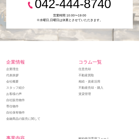
042-444-8740
営業時間 10:00〜19:00
※水曜日,⽇曜日は休業とさせていただきます。
企業情報
コラム一覧
企業理念
任意売却
代表挨拶
不動産買取
会社概要
相続・資産活用
スタッフ紹介
不動産売却・購入
お客様の声
賃貸管理
自社販売物件
専任物件
自社保有物件
金融商品の販売に関して
事業内容
解約申請専用フォーム