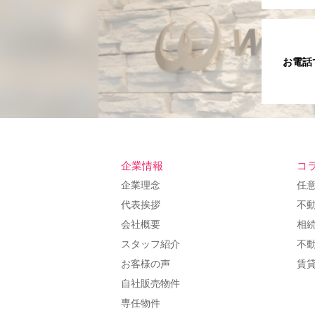
お電話
企業情報
コ
企業理念
任
代表挨拶
不
会社概要
相
スタッフ紹介
不
お客様の声
賃
自社販売物件
専任物件