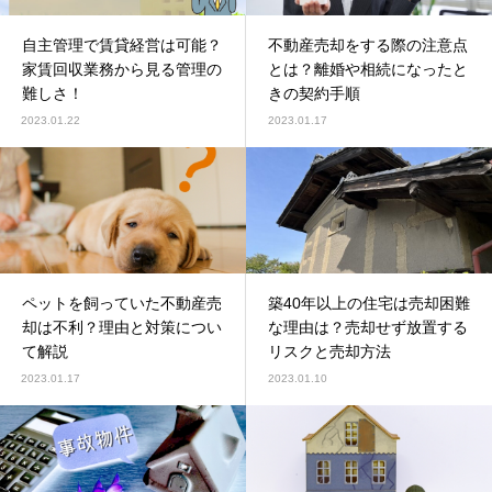
自主管理で賃貸経営は可能？
不動産売却をする際の注意点
家賃回収業務から見る管理の
とは？離婚や相続になったと
難しさ！
きの契約手順
2023.01.22
2023.01.17
ペットを飼っていた不動産売
築40年以上の住宅は売却困難
却は不利？理由と対策につい
な理由は？売却せず放置する
て解説
リスクと売却方法
2023.01.17
2023.01.10