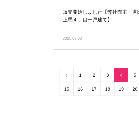
販売開始しました【弊社売主 世
上馬４丁目一戸建て】
2025.03.03
1
2
3
4
5
15
16
17
18
19
20