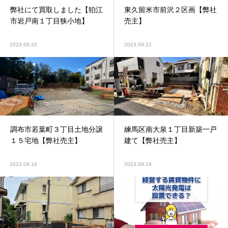
弊社にて買取しました【狛江
東久留米市前沢２区画【弊社
市岩戸南１丁目狭小地】
売主】
2023.09.22
2023.09.22
調布市若葉町３丁目土地分譲
練馬区南大泉１丁目新築一戸
１５宅地【弊社売主】
建て【弊社売主】
2023.09.19
2023.09.19