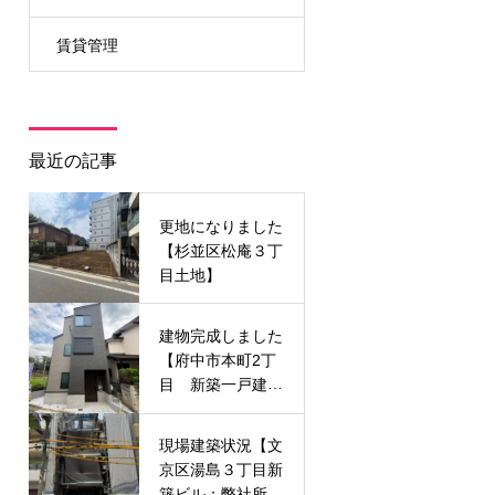
賃貸管理
最近の記事
更地になりました
【杉並区松庵３丁
目土地】
建物完成しました
【府中市本町2丁
目 新築一戸建
て】
現場建築状況【文
京区湯島３丁目新
築ビル：弊社所