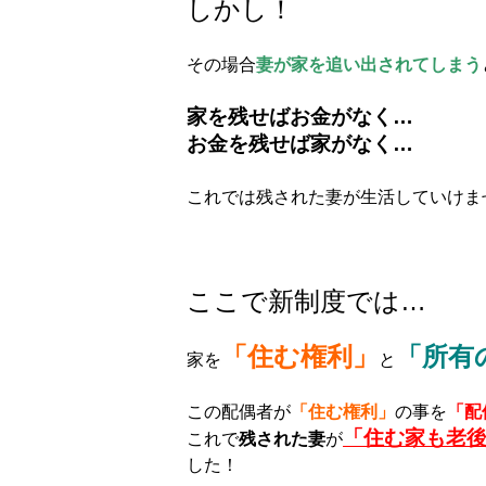
しかし！
その場合
妻が家を追い出されてしまう
家を残せばお金がなく…
お金を残せば家がなく…
これでは残された妻が生活していけま
ここで新制度では…
「住む権利」
「所有
家を
と
この配偶者が
「住む権利」
の事を
「配
「住む家も老
これで
残された妻
が
した！