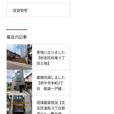
賃貸管理
最近の記事
更地になりました
【杉並区松庵３丁
目土地】
建物完成しました
【府中市本町2丁
目 新築一戸建
て】
現場建築状況【文
京区湯島３丁目新
築ビル：弊社所