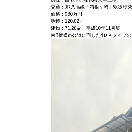
交通：JR八高線「箱根ヶ崎」駅徒歩3
価格：980万円
地積：120.02㎡
建物：71.28㎡、平成10年11月築
南側約5ｍ公道に面した4ＤＫタイプ