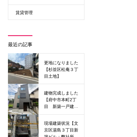
賃貸管理
最近の記事
更地になりました
【杉並区松庵３丁
目土地】
建物完成しました
【府中市本町2丁
目 新築一戸建
て】
現場建築状況【文
京区湯島３丁目新
築ビル：弊社所