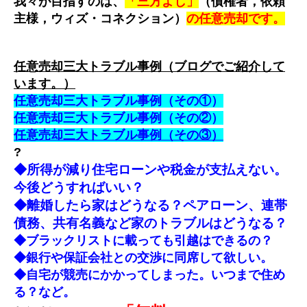
我々が目指すのは、
「三方よし」
（債権者，依頼
主様，ウィズ・コネクション）
の任意売却です。
任意売却三大トラブル事例（ブログでご紹介して
います。）
任意売却三大トラブル事例（その①）
任意売却三大トラブル事例（その②）
任意売却三大トラブル事例（その③）
?
◆所得が減り住宅ローンや税金が支払えない。
今後どうすればいい？
◆離婚したら家はどうなる？ペアローン、連帯
債務、共有名義など家のトラブルはどうなる？
◆ブラックリストに載っても引越はできるの？
◆銀行や保証会社との交渉に同席して欲しい。
◆自宅が競売にかかってしまった。いつまで住め
る？など。