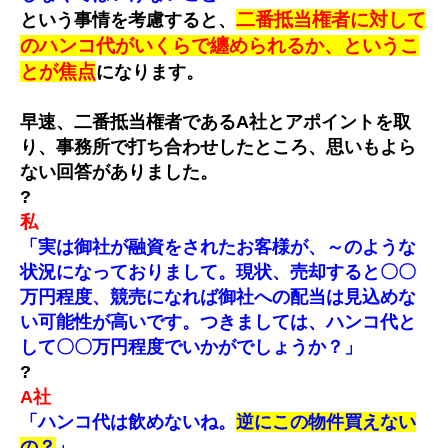
二番抵当権者に対して
という事情を考慮すると、
のハンコ代がいくらで纏められるか、というこ
とが焦点
になります。
早速、二番抵当権者であるA社とアポイントを取
り、事務所で打ち合わせしたところ、思いもよら
ない回答がありました。
?
私
「実は御社が融資をされたお客様が、～のような
状況になっておりまして。現状、売却すると〇〇
万円程度、競売になれば御社への配当は見込めな
い可能性が高いです。つきましては、ハンコ代と
して〇〇万円程度でいかがでしょうか？」
?
A社
「ハンコ代は飲めないね。
逆にこの物件買えない
の？
」