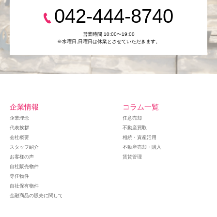
042-444-8740
営業時間 10:00〜19:00
※水曜日,⽇曜日は休業とさせていただきます。
企業情報
コラム一覧
企業理念
任意売却
代表挨拶
不動産買取
会社概要
相続・資産活用
スタッフ紹介
不動産売却・購入
お客様の声
賃貸管理
自社販売物件
専任物件
自社保有物件
金融商品の販売に関して