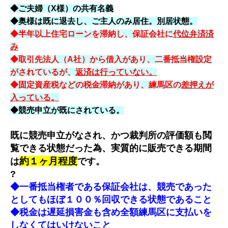
◆ご夫婦（X様）の共有名義
◆奥様は既に退去し、ご主人のみ居住。別居状態。
◆半年以上住宅ローンを滞納し、保証会社に
代位弁済済
み
◆取引先法人（A社）から借入があり、二番抵当権設定
がされているが、
返済は行っていない。
◆固定資産税などの税金滞納があり、練馬区の
差押えが
入っている。
◆競売申立が既にされている。
既に競売申立がなされ、かつ裁判所の評価額も閲
覧できる状態だった為、実質的に販売できる期間
約１ヶ月程度
は
です。
?
◆一番抵当権者である保証会社は、競売であった
としてもほぼ１００％回収できる状態であること
◆税金は遅延損害金も含め全額練馬区に支払いを
しなくてはいけないこと