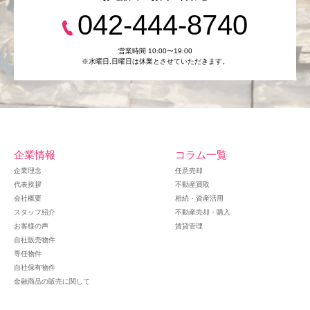
042-444-8740
営業時間 10:00〜19:00
※水曜日,⽇曜日は休業とさせていただきます。
企業情報
コラム一覧
企業理念
任意売却
代表挨拶
不動産買取
会社概要
相続・資産活用
スタッフ紹介
不動産売却・購入
お客様の声
賃貸管理
自社販売物件
専任物件
自社保有物件
金融商品の販売に関して