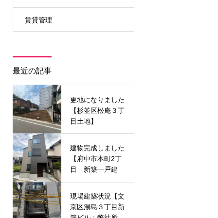
賃貸管理
最近の記事
更地になりました
【杉並区松庵３丁
目土地】
建物完成しました
【府中市本町2丁
目 新築一戸建
て】
現場建築状況【文
京区湯島３丁目新
築ビル：弊社所