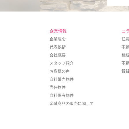
企業情報
コ
企業理念
任
代表挨拶
不
会社概要
相
スタッフ紹介
不
お客様の声
賃
自社販売物件
専任物件
自社保有物件
金融商品の販売に関して