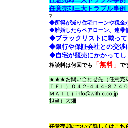
任意売却三大トラブル事例
?
◆所得が減り住宅ローンや税金
◆離婚したらペアローン、連帯
◆ブラックリストに載って
◆銀行や保証会社との交渉
◆自宅が競売にかかってし
「無料」
相談料は何回でも
で
★★★お問い合わせ先（任意売
ＴＥＬ）
０４２-４４４-８７４
ＭＡＩＬ）
info@with-c.co.jp
担当）大畑
任意売却について詳しくはこち