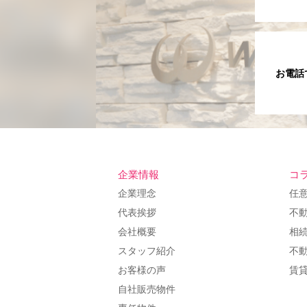
お電話
企業情報
コ
企業理念
任
代表挨拶
不
会社概要
相
スタッフ紹介
不
お客様の声
賃
自社販売物件