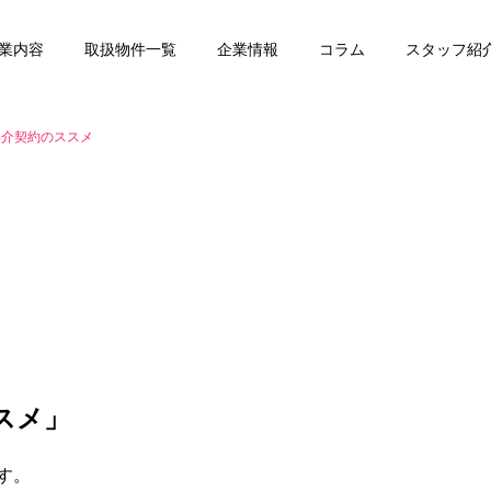
業内容
取扱物件一覧
企業情報
コラム
スタッフ紹
媒介契約のススメ
任意売却
賃貸管理
スメ」
す。