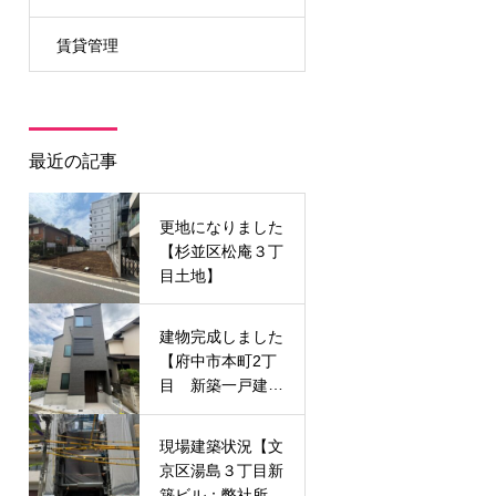
賃貸管理
最近の記事
更地になりました
【杉並区松庵３丁
目土地】
建物完成しました
【府中市本町2丁
目 新築一戸建
て】
現場建築状況【文
京区湯島３丁目新
築ビル：弊社所