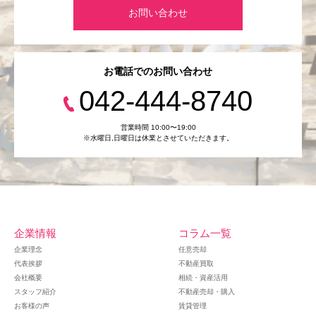
お問い合わせ
お電話でのお問い合わせ
042-444-8740
営業時間 10:00〜19:00
※水曜日,⽇曜日は休業とさせていただきます。
企業情報
コラム一覧
企業理念
任意売却
代表挨拶
不動産買取
会社概要
相続・資産活用
スタッフ紹介
不動産売却・購入
お客様の声
賃貸管理