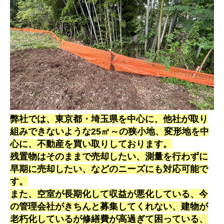
弊社では、東京都・埼玉県を中心に、他社が取り
組みできないような25㎡～の狭小地、変形地を中
心に、不動産を買い取りしております。
残置物はそのままで売却したい、測量を行わずに
早期に売却したい、などのニーズにも対応可能で
す。
また、空室が長期化して収益が悪化している、今
の管理会社がきちんと募集してくれない、建物が
老朽化しているが修繕費が高過ぎて困っている、