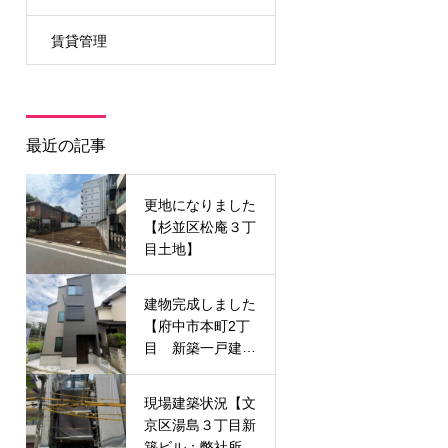
賃貸管理
最近の記事
更地になりました
【杉並区松庵３丁
目土地】
建物完成しました
【府中市本町2丁
目 新築一戸建
て】
現場建築状況【文
京区湯島３丁目新
築ビル：弊社所