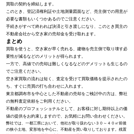
買取の契約を締結します。
このとき、登記済権利証や土地測量図面など、売主側での用意が
必要な書類もいくつかあるのでご注意ください。
手続きがすべて終われば決済と引き渡しになり、このとき買主の
不動産会社から空き家の売却金を受け取れます。
まとめ
買取を使うと、空き家が早く売れる、建物を売主側で取り壊す必
要性が減るなどのメリットが得られます。
一方で、高値での売却は難しくなるなどのデメリットも生じるの
でご注意ください。
空き家買取の流れは短く、査定を受けて買取価格を提示されたの
ち、すぐに売買の打ち合わせに入れます。
東京都調布市を中心とした不動産の売却をご検討中の方は、
弊社
の無料査定依頼をご利用ください。
不動産のプロフェッショナルとして、お客様に対し期待以上の価
値の提供をお約束しますので、お気軽に
お問い合わせ
ください。
弊社では、一都三県において、他社が取り扱わない３０～４０㎡前後
の狭小土地、変形地を中心に、不動産を買い取りしております。残置