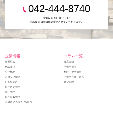
042-444-8740
営業時間 10:00〜19:00
※水曜日,⽇曜日は休業とさせていただきます。
企業情報
コラム一覧
企業理念
任意売却
代表挨拶
不動産買取
会社概要
相続・資産活用
スタッフ紹介
不動産売却・購入
お客様の声
賃貸管理
自社販売物件
専任物件
自社保有物件
金融商品の販売に関して