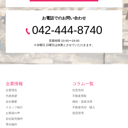
お電話でのお問い合わせ
042-444-8740
営業時間 10:00〜19:00
※水曜日,⽇曜日は休業とさせていただきます。
企業情報
コラム一覧
企業理念
任意売却
代表挨拶
不動産買取
会社概要
相続・資産活用
スタッフ紹介
不動産売却・購入
お客様の声
賃貸管理
自社販売物件
専任物件