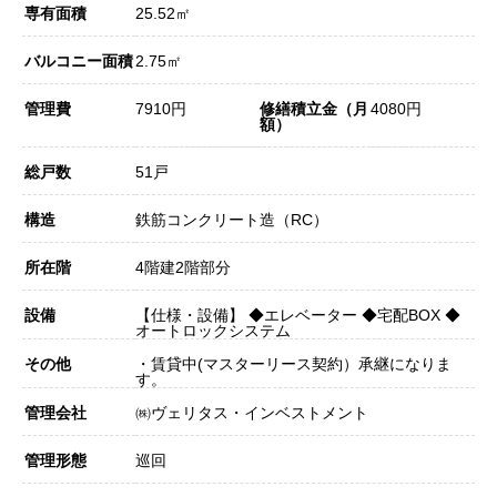
専有面積
25.52㎡
バルコニー面積
2.75㎡
管理費
7910円
修繕積立金（月
4080円
額）
総戸数
51戸
構造
鉄筋コンクリート造（RC）
所在階
4階建2階部分
設備
【仕様・設備】 ◆エレベーター ◆宅配BOX ◆
オートロックシステム
その他
・賃貸中(マスターリース契約）承継になりま
す。
管理会社
㈱ヴェリタス・インベストメント
管理形態
巡回