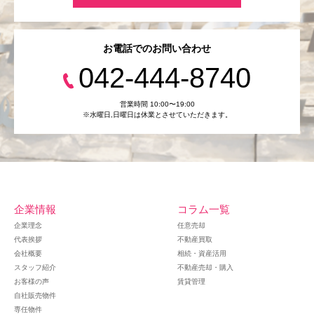
お電話でのお問い合わせ
042-444-8740
営業時間 10:00〜19:00
※水曜日,⽇曜日は休業とさせていただきます。
企業情報
コラム一覧
企業理念
任意売却
代表挨拶
不動産買取
会社概要
相続・資産活用
スタッフ紹介
不動産売却・購入
お客様の声
賃貸管理
自社販売物件
専任物件