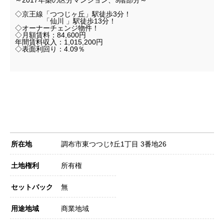
～2017年築の区分マンション、9階部分～
◇京王線「つつじヶ丘」駅徒歩3分！
「仙川 」駅徒歩13分！
◇オーナーチェンジ物件！
◇月額賃料：84,600円
年間賃料収入：1,015,200円
◇表面利回り：4.09％
所在地
調布市東つつじｹ丘1丁目 3番地26
土地権利
所有権
セットバック
無
用途地域
商業地域